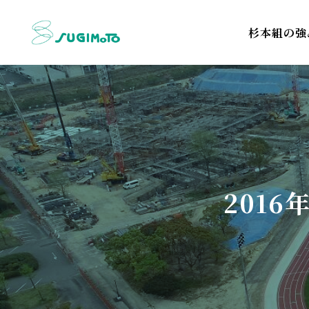
杉本組の強
201