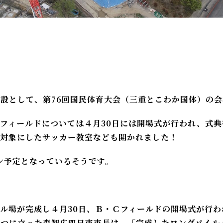
設として、第76回国民体育大会（三重とこわか国体）の
フィールドについては４月30日には開場式が行われ、式
を対象にしたサッカー教室なども開かれました！
ン予定となっているそうです。
ル場が完成し４月30日、Ｂ・Ｃフィールドの開場式が行わ
つに立った森智広四日市市長は、「完成したロングパイル