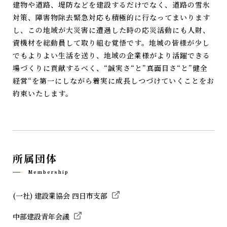
建物や道路、堤防などを建設するだけでなく、道路の雪氷
対策、障害物除去緊急対応も積極的に行なってまいります
し、この地域が大災害に遭過した時の応災活動にも人財、
資機材を総動員して取り組む覚悟です。地城の皆様が少し
でもよりよい生活を送り、地域の企業様がより活躍できる
場づくりに貢献するべく、“誠実さ“と”真面目さ“と”健全
経営“を第一にしながら着実に成長しつづけていくことをお
約束いたします。
所属団体
Membership
(一社) 建設業協会 四日市支部
中部建設青年会議