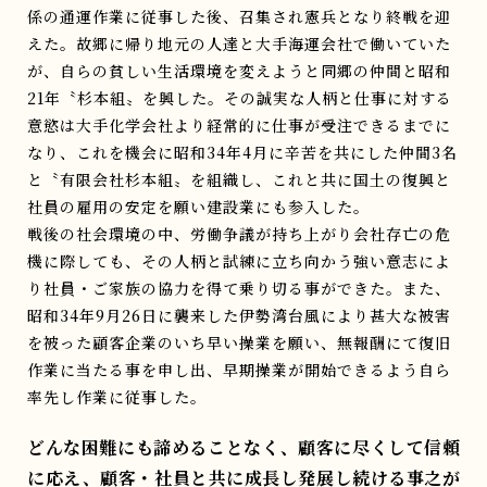
係の通運作業に従事した後、召集され憲兵となり終戦を迎
えた。故郷に帰り地元の人達と大手海運会社で働いていた
が、自らの貧しい生活環境を変えようと同郷の仲間と昭和
21年〝杉本組〟を興した。その誠実な人柄と仕事に対する
意慾は大手化学会社より経常的に仕事が受注できるまでに
なり、これを機会に昭和34年4月に辛苦を共にした仲間3名
と〝有限会社杉本組〟を組織し、これと共に国土の復興と
社員の雇用の安定を願い建設業にも参入した。
戦後の社会環境の中、労働争議が持ち上がり会社存亡の危
機に際しても、その人柄と試練に立ち向かう強い意志によ
り社員・ご家族の協力を得て乗り切る事ができた。また、
昭和34年9月26日に襲来した伊勢湾台風により甚大な被害
を被った顧客企業のいち早い操業を願い、無報酬にて復旧
作業に当たる事を申し出、早期操業が開始できるよう自ら
率先し作業に従事した。
どんな困難にも諦めることなく、顧客に尽くして信頼
に応え、顧客・社員と共に成長し発展し続ける事
之が